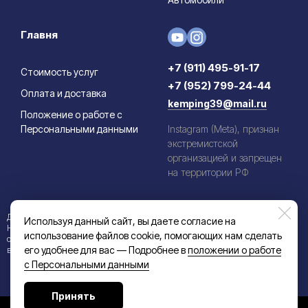
Главня
+7 (911) 495-91-17
Стоимость услуг
+7 (952) 799-24-44
Оплата и доставка
kemping39@mail.ru
Положение о работе с
Персональными данными
Instagram (Meta), признан
экстремистской
организацией и запрещен
на территории РФ
Данный информационный ресурс не является публичной офертой.
Используя данный сайт, вы даете согласие на
Наличие и стоимость товаров уточняйте по телефону. Производители
использование файлов cookie, помогающих нам сделать
оставляют за собой право изменять технические характеристики и
его удобнее для вас — Подробнее в
положении о работе
внешний вид товаров без предварительного уведомления.
с Персональными данными
Принять