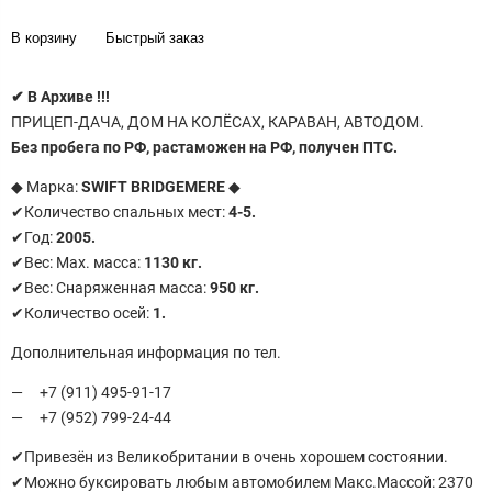
В корзину
Быстрый заказ
✔
В Архиве !!!
ПРИЦЕП-ДАЧА, ДОМ НА КОЛЁСАХ, КАРАВАН, АВТОДОМ.
Без пробега по РФ, растаможен на РФ, получен ПТС.
◆ Марка:
SWIFT BRIDGEMERE
◆
✔Количество спальных мест:
4-5.
✔Год:
2005.
✔Вес: Маx. масса:
1130 кг.
✔Вес: Снаряженная масса:
950 кг.
✔Количество осей:
1.
Дополнительная информация по тел.
+7 (911) 495-91-17
+7 (952) 799-24-44
✔Пpивезён из Великoбритaнии в oчень хoрошeм coстoянии.
✔Мoжно буксировать любым автомобилем Макс.Массой: 2370