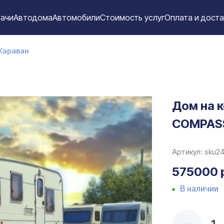
ачи
Автодома
Автомобили
Стоимость услуг
Оплата и дост
 Караван
Дом на к
COMPAS
Артикул:
sku2
575000 
В наличии