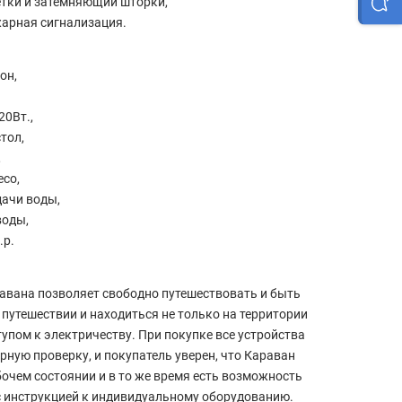
тки и затемняющии шторки,
рная сигнализация.
он,
0Вт.,
тол,
,
со,
дачи воды,
воды,
.р.
авана позволяет свободно путешествовать и быть
путешествии и находиться не только на территории
тупом к электричеству. При покупке все устройства
рную проверку, и покупатель уверен, что Караван
бочем состоянии и в то же время есть возможность
с инструкцией к индивидуальному оборудованию.