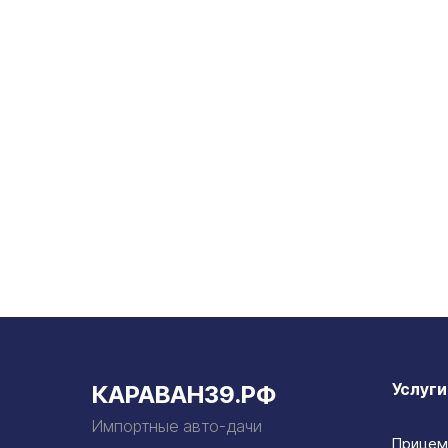
Услуги
КАРАВАН39.РФ
Импортные авто-дачи
Прицем