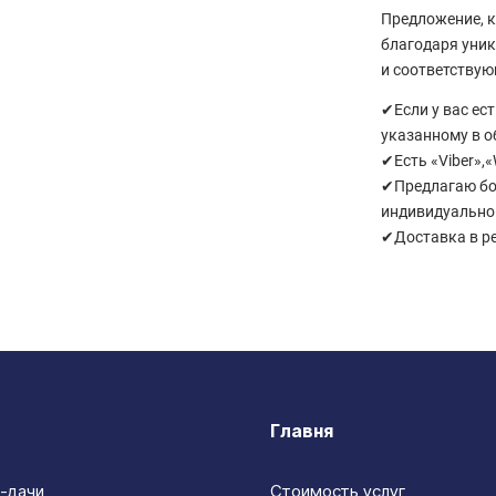
Предложение, к
благодаря уник
и соответству
✔Если у вас ес
указанному в о
✔Есть «Viber»,
✔Предлагаю бо
индивидуальном
✔Доставка в р
Главня
-дачи
Стоимость услуг