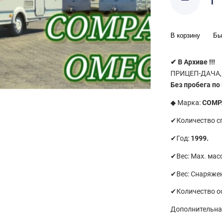
В корзину
Бы
✔
В Архиве !!!
ПРИЦЕП-ДАЧА,
Без пробега по
◆ Марка:
COMP
✔Количество с
✔Год:
1999.
✔Вес: Маx. мас
✔Вес: Снаряже
✔Количество о
Дополнительна