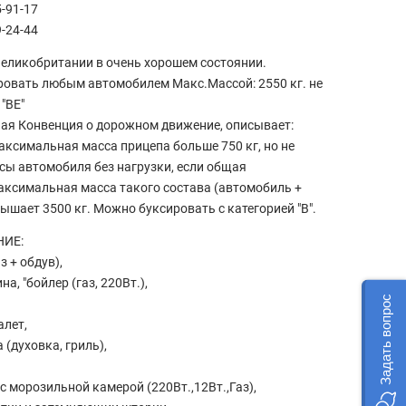
5-91-17
9-24-44
еликoбритaнии в oчень хoрошeм coстoянии.
овать любым автомобилем Макс.Массой: 2550 кг. не
"ВЕ"
я Конвенция о дорожном движение, описывает:
ксимальная масса прицепа больше 750 кг, но не
ы автомобиля без нагрузки, если общая
ксимальная масса такого состава (автомобиль +
вышает 3500 кг. Можно буксировать с категорией "В".
ИЕ:
 + обдув),
, "бойлер (газ, 220Вт.),
Задать вопрос
алет,
 (духовка, гриль),
 морозильной камерой (220Вт.,12Вт.,Газ),