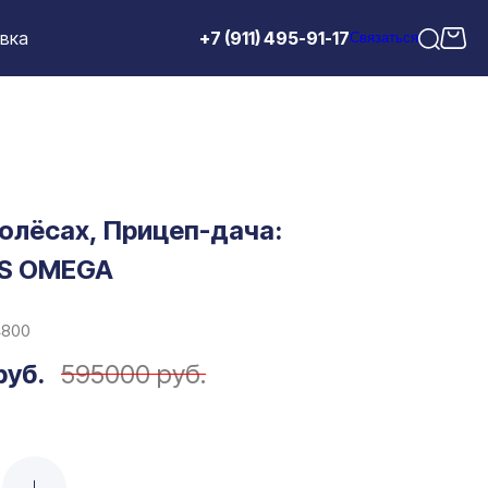
авка
+7 (911) 495-91-17
Связаться
олёсах, Прицеп-дача:
S OMEGA
4800
руб.
595000 руб.