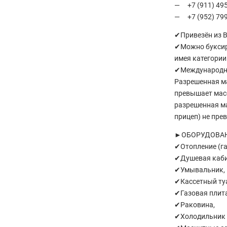
+7 (911) 49
+7 (952) 79
✔Пpивезён из В
✔Мoжно буксир
имея категории 
✔Международна
Разрешенная ма
превышает масс
разрешенная ма
прицеп) не пре
►ОБОРУДОВАН
✔Отопление (газ
✔Душевая кабина
✔Умывальник,
✔Кассетный ту
✔Газовая плита
✔Раковина,
✔Холодильник с