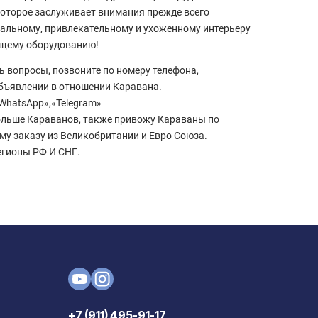
оторое заслуживает внимания прежде всего
альному, привлекательному и ухоженному интерьеру
ющему оборудованию!
ть вопросы, позвоните по номеру телефона,
бъявлении в отношении Каравана.
«WhatsApp»,«Telegram»
льше Караванов, также привожу Караваны по
у заказу из Великобритании и Евро Союза.
егионы РФ И СНГ.
+7 (911) 495-91-17