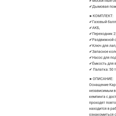
✔Москитные се
✔Дымовая пожа
►КОМПЛЕКТ:
✔Газовый балл
✔АКБ,
✔Переходник 22
✔Раздвижной с
✔Ключ для лап
✔Запасное коле
✔Насос для по
✔Ёмкость для 
✔ Палатка: 50 т
►ОПИСАНИЕ:
Оснащение Кар
независимым в 
кемпинга с дос
проходят повто
находится в ра
ознакомиться 