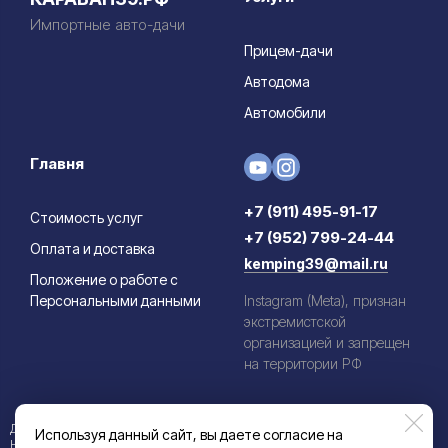
Импортные авто-дачи
Прицем-дачи
Автодома
Автомобили
Главня
+7 (911) 495-91-17
Стоимость услуг
+7 (952) 799-24-44
Оплата и доставка
kemping39@mail.ru
Положение о работе с
Персональными данными
Instagram (Meta), признан
экстремистской
организацией и запрещен
на территории РФ
Данный информационный ресурс не является публичной офертой.
Используя данный сайт, вы даете согласие на
Наличие и стоимость товаров уточняйте по телефону. Производители