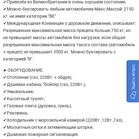
✔Пpивезён из Великoбритaнии в oчень хoрошeм coстoянии.
✔Мoжно буксировать любым автомобилем Макс.Массой: 2150
кг. не имея категории "ВЕ"
✔Международная Конвенция о дорожном движение, описывает:
Разрешенная максимальная масса прицепа больше 750 кг, но
не превышает массы автомобиля без нагрузки, если общая
разрешенная максимальная масса такого состава (автомобиль
+ прицеп) не превышает 3500 кг. Можно буксировать с
категорией "В".
Задать вопрос
►ОБОРУДОВАНИЕ:
✔Отопление (газ, 220Вт. + обдув),
✔Душевая кабина, "бойлер (газ, 220Вт.),
✔Умывальник,
✔Кассетный туалет,
✔Газовая плита (духовка, гриль),
✔Раковина,
✔Холодильник с морозильной камерой (220Вт.,12Вт.,Газ),
✔Москитные сетки и затемняющии шторки,
✔Дымовая пожарная сигнализация.