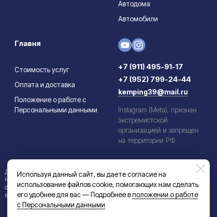
Автодома
Автомобили
Главня
+7 (911) 495-91-17
Стоимость услуг
+7 (952) 799-24-44
Оплата и доставка
kemping39@mail.ru
Положение о работе с
Персональными данными
Instagram (Meta), признан
экстремистской
организацией и запрещен
на территории РФ
Данный информационный ресурс не является публичной офертой.
Используя данный сайт, вы даете согласие на
Наличие и стоимость товаров уточняйте по телефону. Производители
использование файлов cookie, помогающих нам сделать
оставляют за собой право изменять технические характеристики и
его удобнее для вас — Подробнее в
положении о работе
внешний вид товаров без предварительного уведомления.
с Персональными данными