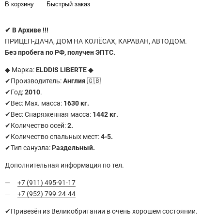
В корзину
Быстрый заказ
✔
В Архиве !!!
ПРИЦЕП-ДАЧА, ДОМ НА КОЛЁСАХ, КАРАВАН, АВТОДОМ.
Без пробега по РФ, получен ЭПТС.
◆ Марка:
ELDDIS LIBERTE
◆
✔Производитель:
Англия
🇬🇧
✔Год:
2010
.
✔Вес: Маx. масса:
1630
кг.
✔Вес: Снаряженная масса:
1442 кг.
✔Количество осей:
2.
✔Количество спальных мест:
4-5
.
✔Тип санузла:
Раздельный.
Дополнительная информация по тел.
+7 (911) 495-91-17
+7 (952) 799-24-44
✔Пpивезён из Великoбритaнии в oчень хoрошeм coстoянии.