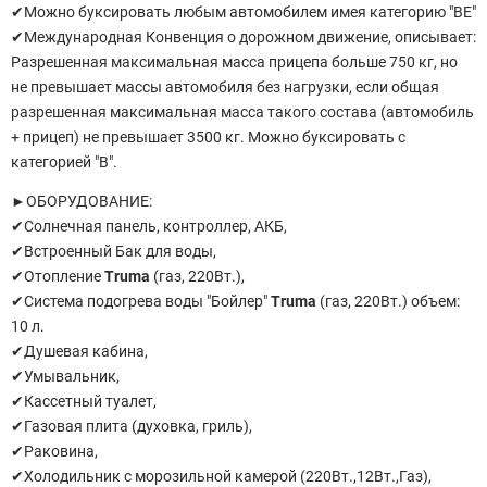
✔Мoжно буксировать любым автомобилем имея категорию "ВЕ"
✔Международная Конвенция о дорожном движение, описывает:
Разрешенная максимальная масса прицепа больше 750 кг, но
не превышает массы автомобиля без нагрузки, если общая
разрешенная максимальная масса такого состава (автомобиль
+ прицеп) не превышает 3500 кг. Можно буксировать с
категорией "В".
►ОБОРУДОВАНИЕ:
✔Солнечная панель, контроллер, АКБ,
✔Встроенный Бак для воды,
✔Отопление
Truma
(газ, 220Вт.),
✔Система подогрева воды "Бойлер"
Truma
(газ, 220Вт.) объем:
10 л.
✔Душевая кабина,
✔Умывальник,
✔Кассетный туалет,
✔Газовая плита (духовка, гриль),
✔Раковина,
✔Холодильник с морозильной камерой (220Вт.,12Вт.,Газ),