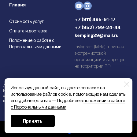
Главня
+7 (911) 495-91-17
Стоимость услуг
+7 (952) 799-24-44
Оплата и доставка
kemping39@mail.ru
Положение о работе с
Персональными данными
Instagram (Meta), признан
экстремистской
организацией и запрещен
на территории РФ
Данный информационный ресурс не является публичной офертой.
Используя данный сайт, вы даете согласие на
Наличие и стоимость товаров уточняйте по телефону. Производители
использование файлов cookie, помогающих нам сделать
оставляют за собой право изменять технические характеристики и
его удобнее для вас — Подробнее в
положении о работе
внешний вид товаров без предварительного уведомления.
с Персональными данными
Принять
Made on
Bazium