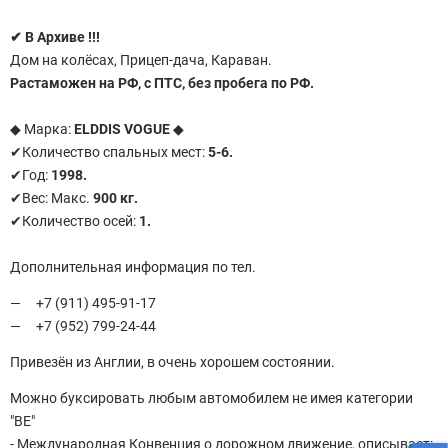
✔
В Архиве !!!
Дом на колёсах, Прицеп-дача, Караван.
Растаможен на РФ, с ПТС, без пробега по РФ.
◆ Марка:
ELDDIS VOGUE
◆
✔Количество спальных мест:
5-6.
✔Год:
1998.
✔Вес: Макс.
900 кг.
✔Количество осей:
1.
Дополнительная информация по тел.
+7 (911) 495-91-17
+7 (952) 799-24-44
Привезён из Англии, в очень хорошем состоянии.
Можно буксировать любым автомобилем не имея категории
"ВЕ"
- Международная Конвенция о дорожном движение, описывает: