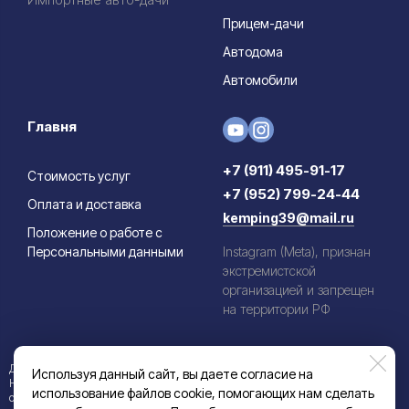
Прицем-дачи
Автодома
Автомобили
Главня
+7 (911) 495-91-17
Стоимость услуг
+7 (952) 799-24-44
Оплата и доставка
kemping39@mail.ru
Положение о работе с
Персональными данными
Instagram (Meta), признан
экстремистской
организацией и запрещен
на территории РФ
Данный информационный ресурс не является публичной офертой.
Используя данный сайт, вы даете согласие на
Наличие и стоимость товаров уточняйте по телефону. Производители
использование файлов cookie, помогающих нам сделать
оставляют за собой право изменять технические характеристики и