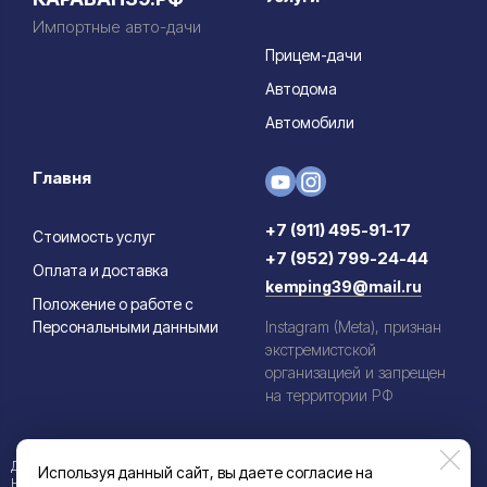
Импортные авто-дачи
Прицем-дачи
Автодома
Автомобили
Главня
+7 (911) 495-91-17
Стоимость услуг
+7 (952) 799-24-44
Оплата и доставка
kemping39@mail.ru
Положение о работе с
Персональными данными
Instagram (Meta), признан
экстремистской
организацией и запрещен
на территории РФ
Данный информационный ресурс не является публичной офертой.
Используя данный сайт, вы даете согласие на
Наличие и стоимость товаров уточняйте по телефону. Производители