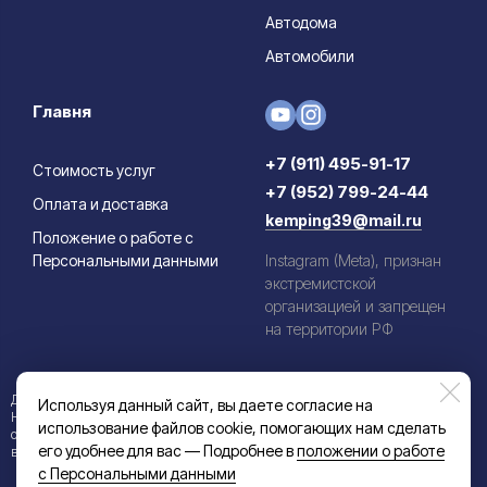
Автодома
Автомобили
Главня
+7 (911) 495-91-17
Стоимость услуг
+7 (952) 799-24-44
Оплата и доставка
kemping39@mail.ru
Положение о работе с
Персональными данными
Instagram (Meta), признан
экстремистской
организацией и запрещен
на территории РФ
Данный информационный ресурс не является публичной офертой.
Используя данный сайт, вы даете согласие на
Наличие и стоимость товаров уточняйте по телефону. Производители
использование файлов cookie, помогающих нам сделать
оставляют за собой право изменять технические характеристики и
его удобнее для вас — Подробнее в
положении о работе
внешний вид товаров без предварительного уведомления.
с Персональными данными