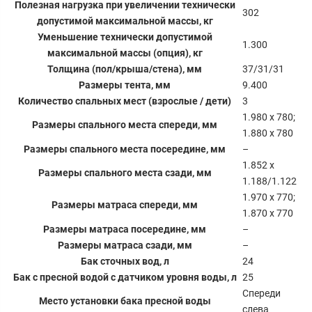
Полезная нагрузка при увеличении технически
302
допустимой максимальной массы, кг
Уменьшение технически допустимой
1.300
максимальной массы (опция), кг
Толщина (пол/крыша/стена), мм
37/31/31
Размеры тента, мм
9.400
Количество спальных мест (взрослые / дети)
3
1.980 x 780;
Размеры спального места спереди, мм
1.880 x 780
Размеры спального места посередине, мм
–
1.852 x
Размеры спального места сзади, мм
1.188/1.122
1.970 x 770;
Размеры матраса спереди, мм
1.870 x 770
Размеры матраса посередине, мм
–
Размеры матраса сзади, мм
–
Бак сточных вод, л
24
Бак с пресной водой с датчиком уровня воды, л
25
Спереди
Место установки бака пресной воды
слева