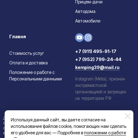
Прицем-дачи
Автодома
Автомобили
Главня
+7 (911) 495-91-17
Стоимость услуг
+7 (952) 799-24-44
Оплата и доставка
kemping39@mail.ru
Положение о работе с
Персональными данными
Instagram (Meta), признан
экстремистской
организацией и запрещен
на территории РФ
Данный информационный ресурс не является публичной офертой.
Используя данный сайт, вы даете согласие на
Наличие и стоимость товаров уточняйте по телефону. Производители
использование файлов cookie, помогающих нам сделать
оставляют за собой право изменять технические характеристики и
его удобнее для вас — Подробнее в
положении о работе
внешний вид товаров без предварительного уведомления.